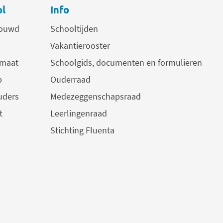
ol
Info
trouwd
Schooltijden
Vakantierooster
 maat
Schoolgids, documenten en formulieren
p
Ouderraad
uders
Medezeggenschapsraad
t
Leerlingenraad
Stichting Fluenta